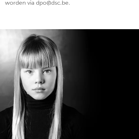
worden via dpo@dsc.be.