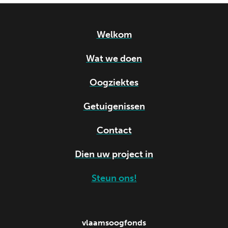
Welkom
Wat we doen
Oogziektes
Getuigenissen
Contact
Dien uw project in
Steun ons!
vlaamsoogfonds